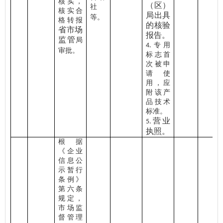
核实，
（区）
社
核实合
局出具
等。
格转报
的核验
省市场
报告。
监管
局
专用
4.
审批。
标志首
次被申
请使
用，应
附该产
品技术
标准。
营业
5.
执照。
根据
《企业
信息公
示暂行
条例》
第六条
规定，
市场监
督管理