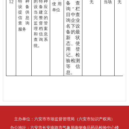
12
特种
的特种
无
当场
无
备查
使用
设备
设备应
询
栏
”
单位
提供
当建立
目中查
信息
完整的
询企业
查询
监督管
名下设
理档案
服务
备的最
和信息
新状
查询系
态、使
。
统
用登
记、检
验检测
等信
息。
主办单位：六安市市场监督管理局（六安市知识产权局）
办公地址：六安市长安南路市气象局南侧食品药品检验中心楼