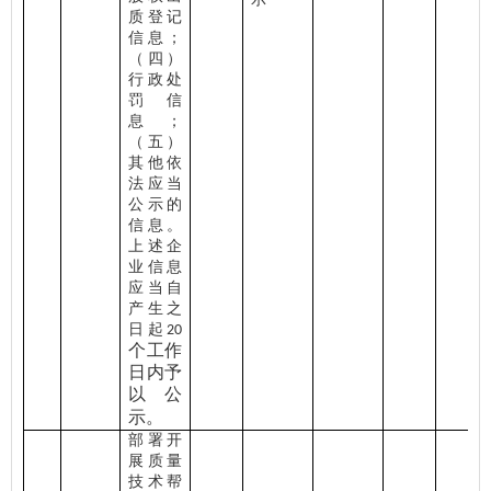
质登记
信息；
（四）
行政处
罚信
息；
（五）
其他依
法应当
公示的
信息。
上述企
业信息
应当自
产生之
日起
20
个工作
日内予
以公
示。
部署开
展质量
技术帮