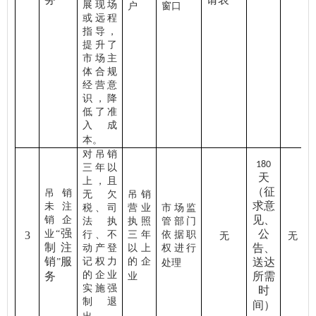
展现场
户
窗口
或远程
指导，
提升了
市场主
体合规
经营意
识，降
低了准
入成
本。
对吊销
180
三年以
天
上，且
（征
吊销
无欠
吊销
求意
未注
税、司
营业
市场监
见、
销企
法执
执照
管部门
强
公
业
“
3
行、不
三年
依据职
无
无
制注
告、
动产登
以上
权进行
销
服
记权力
的企
送达
”
处理
的企业
务
所需
业
实施强
时
制退
间）
。