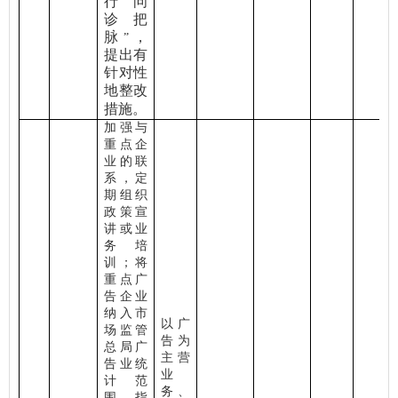
行
问
“
诊把
脉
，
”
提出有
针对性
地整改
措施。
加强与
重点企
业的联
系，定
期组织
政策宣
讲或业
务培
训；将
重点广
告企业
纳入市
以广
场监管
告为
总局广
主营
告业统
业
计范
务、
围，指