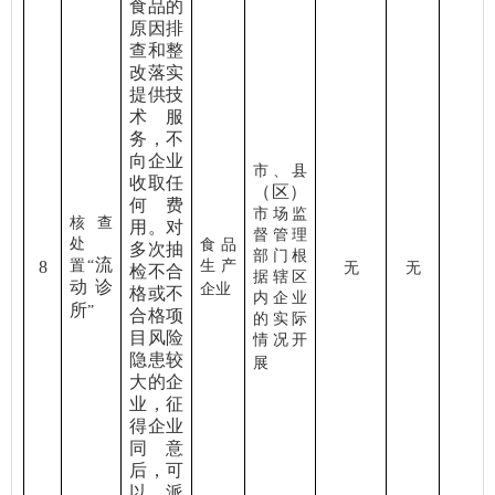
食品的
原因排
查和整
改落实
提供技
术服
务，不
向企业
市、县
收取任
（区）
何费
市场监
核查
用。对
督管理
处
食品
多次抽
部门根
流
8
置
“
生产
无
无
检不合
据辖区
动诊
企业
格或不
内企业
所
”
合格项
的实际
目风险
情况开
隐患较
展
大的企
业，征
得企业
同意
后，可
以派