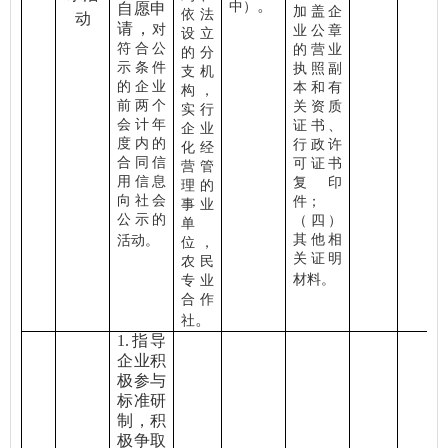
。
中）
自愿申
加盖企
依法
动
请，
对
业公章
设立
符合公
的营业
的分
示条件
执照副
支机
的企业
本和有
构，
前两个
关资质
实行
会计年
证书、
企业
度内的
行政许
化经
合同信
可证书
营管
用信息
复印
理的
向社会
件；
事业
公示的
（四）
单
其他相
活动。
位，
关证明
农民
材料。
专业
合作
。
社
1.
指导
企业积
极参与
标准研
制，积
极争取