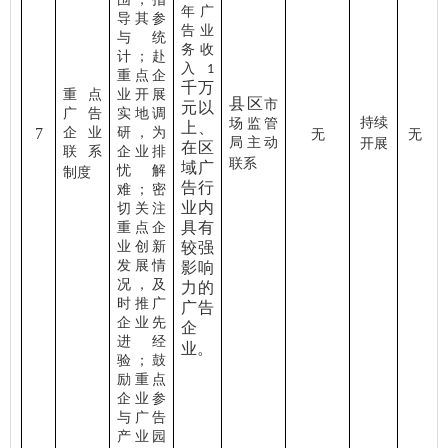
年广
导其参
告业
与统
务收
计；赴
入
1
重点企
千万
重点
业开展
县区
市
元以
广告
实地调
持续
场监管
上、
7
企业
研，为
无
无
局主动
开展
在区
联系
企业排
联系
域广
忧解
制度
告行
难；密
业内
切关注
具有
重点企
业创新
较强
发展情
影响
况，及
力的
时推广
广告
企业先
企
进经
业。
验；鼓
励重点
企业参
与广告
产业园