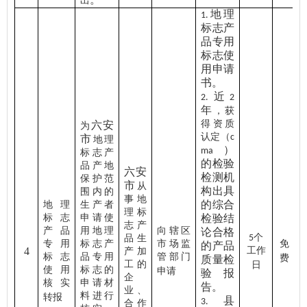
出
地理
1.
标志产
品专用
标志使
用申请
书。
近
2.
2
年
，获
得资质
六安
为
认定（
c
市
地理
）
ma
标志产
的检验
品产地
六安
检测机
保护范
市
从
构出具
围内的
事地
的综合
地理
生产者
理标
标志
申请使
检验结
志产
产品
用地理
向辖区
论合格
个
品生
5
专用
标志产
市场监
免
的产品
4
工作
产加
标志
品专用
管部门
费
质量检
工的
日
使用
标志的
申请
验报
企
核实
申请材
告。
业、
料进行
转报
县
3.
合作