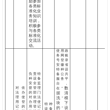
励参加
各类标
准化业
务知识
培训，
积极参
与各类
标准化
交流活
动。
使用政
务网账
号登录
安徽省
特种设
负责特
备公共
种设备
服务平
安全监
台，
对依
督管理
数
在
“
法办
的部门
据清
理使
对依法
洗
模
”
用登
办理使
块下
特种
记的
用登记
的
设
“
设备