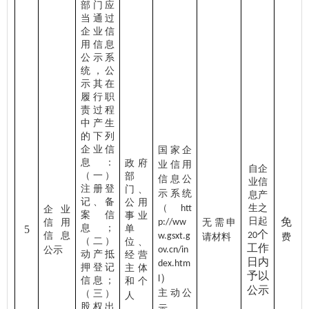
部门应
当通过
企业信
用信息
公示系
统，公
示其在
履行职
责过程
中产生
的下列
企业信
国家企
息：
政府
业信用
自企
（一）
部
信息公
业信
注册登
门、
示系统
息产
记、备
公用
（
生之
htt
企业
案信
事业
日起
免
信用
p://ww
无需申
息；
5
单
个
信息
20
w.gsxt.g
请材料
费
（二）
位、
工作
公示
ov.cn/in
动产抵
经营
日内
dex.htm
押登记
主体
予以
）
l
信息；
和个
公示
主动公
（三）
人
股权出
示