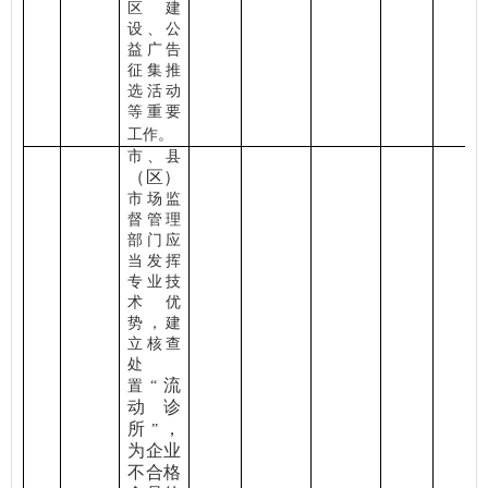
区建
设、公
益广告
征集推
选活动
等重要
工作。
市、县
（区）
市场监
督管理
部门应
当发挥
专业技
术优
势，建
立核查
处
流
置
“
动诊
所
，
”
为企业
不合格