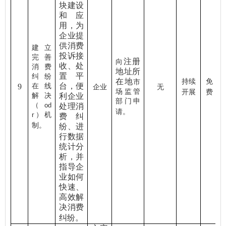
块建设
和应
用，为
企业提
供消费
建立
投诉接
完善
注册
向
收、处
消费
地址所
置平
纠纷
在地
持续
免
市
台，便
9
在线
企业
无
场监管
开展
费
解决
利企业
部门申
（
od
处理消
请。
）机
r
费纠
制。
纷、进
行数据
统计分
析，并
指导企
业如何
快速、
高效解
决消费
纠纷。