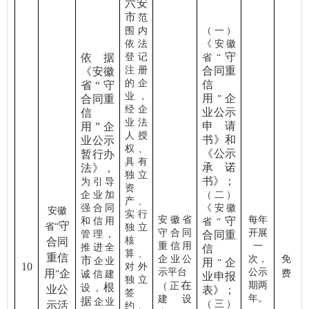
六安
市
范
围内
（一）
依法
《安徽
守
依据
登记
省
“
注册
合同重
《安徽
的企
信
省
“守
业，
用
企
合同重
”
经企
业公示
信
业法
申请
用”企
人授
书》和
业公示
权、
《公示
暂行办
具有
承诺
法》，
独立
书》；
为引导
资
企业加
（二）
产、
强合同
《安徽
安徽
实行
安徽省
每年
守
和信用
省
“
守
省
“
独立
守合同
开展
管理，
合同重
核
合同
重信用
一
推进全
信
算、
重信
企业公
次，
免
市
企业
用
企
”
10
对外
示平台
公示
用
企
费
”
诚信建
业申报
独立
在
期两
（正
根
设，
业公
表》；
签
年。
建设
据
企业
（三）
示活
约、