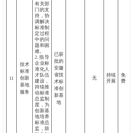
有关部
门的支
持，协
调解决
标准制
定过程
中的问
题和困
难。
已获
2.
指导
批的
企业标
技术
安徽
准化人
标准
省技
才队伍
持续
免
创新
无
11
建设，
开展
费
术标
基地
持续推
准创
服务
动标准
新基
总监制
地
度，为
创新基
地培养
标准总
监，鼓