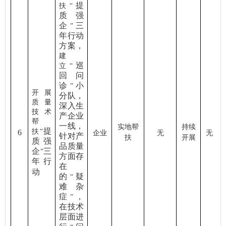
提
扶
“
质强
企
三
”
年行动
方案，
建
巡
立
“
回问
诊
小
”
开展
分队，
质量
深入生
技术
产企业
帮
一线，
实地帮
持续
提
扶
“
6
企业
无
无
针对产
扶
开展
质强
品质量
企
三
”
方面存
年行
在
动
的
疑
“
难杂
症
，
”
在技术
层面进