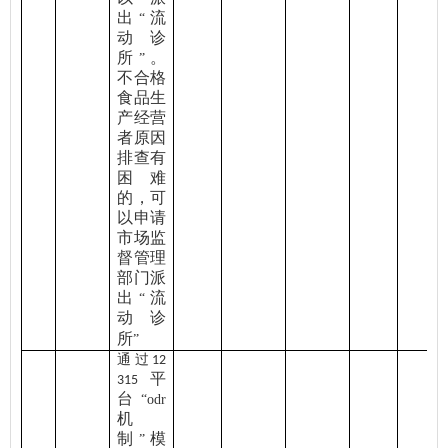
出
流
“
动诊
所
。
”
不合格
食品生
产经营
者原因
排查有
困难
的，可
以申请
市场监
督管理
部门派
出
流
“
动诊
所
”
通过
12
平
315
台
“odr
机
制
模
”