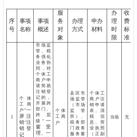
服
办
收
序
事项
事项
务
办理
申办
理
费
号
名称
概述
对
方式
材料
时
标
象
限
准
市场监
管、税
务强化
业务协
同，对
个体工
商户申
请简易
注销登
县区市
个体工
记的，
个体
场监管
商户注
开展跨
工商
（市场
销申请
部门、
一
户
“
个体
监管
表、清
跨层
屏注
1
工商
所）、
税信
当场
无
一
级
“
销
注
税务部
息、营
”
户
窗受
销登
门政务
业执照
理、一
服务窗
（正副
记