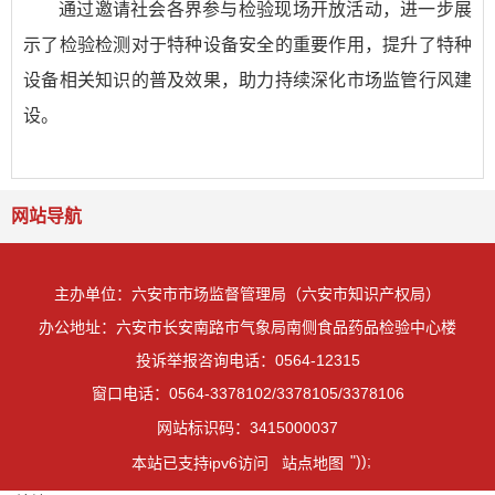
通过邀请社会各界参与检验现场开放活动，进一步展
示了检验检测对于特种设备安全的重要作用，提升了特种
设备相关知识的普及效果，助力持续深化市场监管行风建
设。
网站导航
主办单位：六安市市场监督管理局（六安市知识产权局）
办公地址：六安市长安南路市气象局南侧食品药品检验中心楼
投诉举报咨询电话：0564-12315
窗口电话：0564-3378102/3378105/3378106
网站标识码：3415000037
"));
本站已支持ipv6访问
站点地图