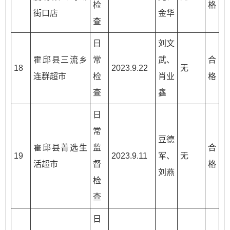
检
格
街口店
金华
查
日
刘文
霍邱县三流乡
常
武、
合
18
2023.9.22
无
连群超市
检
肖业
格
查
鑫
日
常
豆德
霍邱县菁选生
监
合
19
2023.9.11
军、
无
活超市
督
格
刘燕
检
查
日