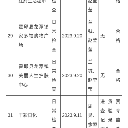
红府生活超市
检
赵莹
格
查
莹
日
兰
霍邱县龙潭镇
常
铖、
合
29
家多福购物广
2023.9.20
无
检
赵莹
格
场
查
莹
日
兰
霍邱县龙潭镇
常
铖、
合
30
美丽人生护肤
2023.9.20
无
检
赵莹
格
中心
查
莹
日
进货
责
周
常
查验
令
31
丰彩日化
2023.9.11
昊、
检
记录
整
余堃