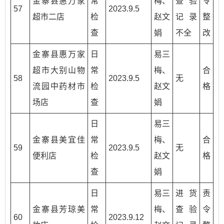
金寨县惠万家
常
梅、
查验
令
57
2023.9.5
超市二店
检
赵文
记录
整
查
娟
不全
改
金寨县惠万家
日
易三
超市大别山物
常
梅、
合
58
2023.9.5
无
流园中药材市
检
赵文
格
场店
查
娟
日
易三
金寨县美宜佳
常
梅、
合
59
2023.9.5
无
便利店
检
赵文
格
查
娟
日
易三
进货
责
金寨县芳琼美
常
梅、
查验
令
60
2023.9.12