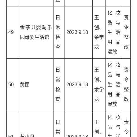
化妆
日
王
责
品与
金寨县婴淘乐
常
创、
令
49
2023.9.18
生活
园母婴生活馆
检
余学
整
用品
查
龙
改
混放
化妆
日
王
责
品与
常
创、
令
50
黄丽
2023.9.18
生活
检
余学
整
用品
查
龙
改
混放
化妆
日
王
责
品与
常
创、
令
51
黄小丹
2023.9.18
生活