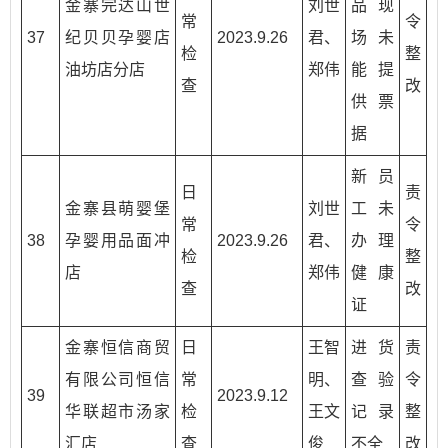
金寨完达山世
刘世
品现
常
令
37
纪贝贝孕婴店
2023.9.26
君、
场未
检
整
油坊店分店
郑伟
能提
查
改
供票
据
新员
日
责
金寨县萌婴堡
刘世
工未
常
令
38
孕婴用品面冲
2023.9.26
君、
办理
检
整
店
郑伟
健康
查
改
证
金寨恒信商贸
日
王智
进货
责
有限公司恒信
常
明、
查验
令
39
2023.9.12
华联超市汤家
检
王文
记录
整
汇店
查
俊
不全
改