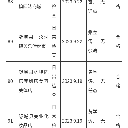
88
2023.9.22
雷、
无
镇四达商城
检
格
徐涛
查
日
桑金
舒城县干汊河
常
合
89
2023.9.22
雷、
无
镇美乐佳超市
检
格
徐涛
查
日
舒城县杭埠陈
黄学
常
合
90
培完妍店美容
2023.9.19
涛、
无
检
格
美体店
任杰
查
日
黄学
舒城县美业化
常
合
91
2023.9.19
涛、
无
妆品店
检
格