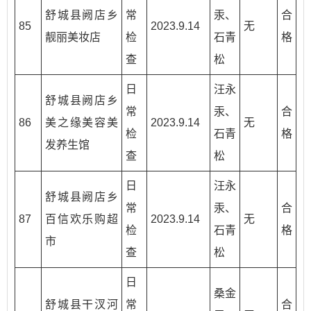
舒城县阙店乡
常
汞、
合
85
2023.9.14
无
靓丽美妆店
检
石青
格
查
松
日
汪永
舒城县阙店乡
常
汞、
合
86
美之缘美容美
2023.9.14
无
检
石青
格
发养生馆
查
松
日
汪永
舒城县阙店乡
常
汞、
合
87
百信欢乐购超
2023.9.14
无
检
石青
格
市
查
松
日
桑金
舒城县干汊河
常
合