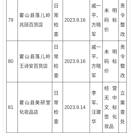
日
戚一
责
未明
霍山县落儿岭
常
平、
令
79
2023.9.16
码标
兆琼百货店
检
方晓
整
价
查
军
改
日
戚一
责
未明
霍山县落儿岭
常
平、
令
80
2023.9.16
码标
王诗安百货店
检
方晓
整
价
查
军
改
经营
日
李
立
无中
霍山县美研堂
常
军、
案
81
2023.9.14
文标
化妆品店
检
汪建
查
签化
查
华
处
妆品