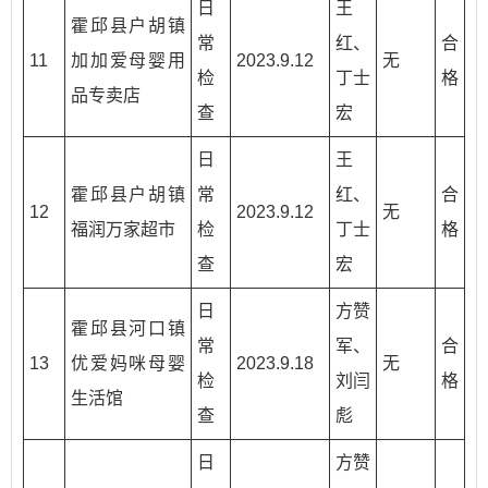
日
王
霍邱县户胡镇
常
红、
合
11
加加爱母婴用
2023.9.12
无
检
丁士
格
品专卖店
查
宏
日
王
霍邱县户胡镇
常
红、
合
12
2023.9.12
无
福润万家超市
检
丁士
格
查
宏
日
方赞
霍邱县河口镇
常
军、
合
13
优爱妈咪母婴
2023.9.18
无
检
刘闫
格
生活馆
查
彪
日
方赞