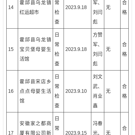
霍邱县乌龙镇
常
军、
合
14
2023.9.18
无
红运超市
检
刘闫
格
查
彪
日
方赞
霍邱县乌龙镇
常
军、
合
15
宝贝堡母婴生
2023.9.18
无
检
刘闫
格
活馆
查
彪
日
刘文
霍邱县宋店乡
常
武、
合
16
点点母婴生活
2023.9.10
无
检
肖业
格
馆
查
鑫
日
安徽家之都商
冯春
常
合
17
厦有限公司新
2023.9.15
光、
无