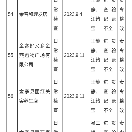
日
王静
进货
责
常
静、
查验
令
54
余春和理发店
2023.9.4
检
江绪
记录
整
查
宝
不全
改
日
王静
进货
责
金寨好又多金
常
静、
查验
令
55
燕购物广场有
2023.9.11
检
江绪
记录
整
限公司
查
宝
不全
改
日
王静
进货
责
金寨县丽红美
常
静、
查验
令
56
2023.9.11
容养生店
检
江绪
记录
整
查
宝
不全
改
日
易三
进货
责