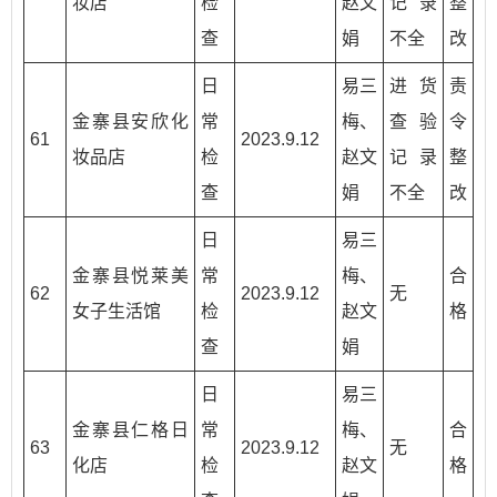
妆店
检
赵文
记录
整
查
娟
不全
改
日
易三
进货
责
金寨县安欣化
常
梅、
查验
令
61
2023.9.12
妆品店
检
赵文
记录
整
查
娟
不全
改
日
易三
金寨县悦莱美
常
梅、
合
62
2023.9.12
无
女子生活馆
检
赵文
格
查
娟
日
易三
金寨县仁格日
常
梅、
合
63
2023.9.12
无
化店
检
赵文
格