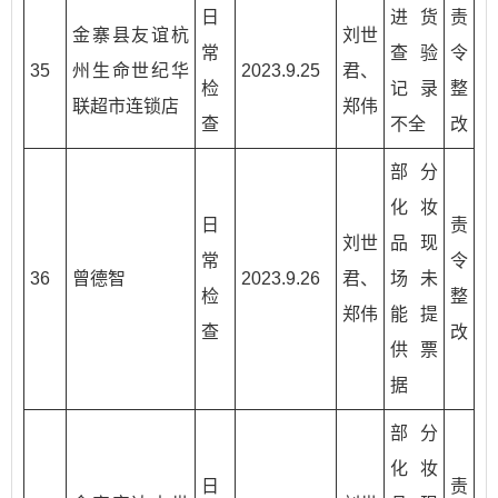
日
进货
责
金寨县友谊杭
刘世
常
查验
令
35
州生命世纪华
2023.9.25
君、
检
记录
整
联超市连锁店
郑伟
查
不全
改
部分
化妆
日
责
刘世
品现
常
令
36
曾德智
2023.9.26
君、
场未
检
整
郑伟
能提
查
改
供票
据
部分
化妆
日
责