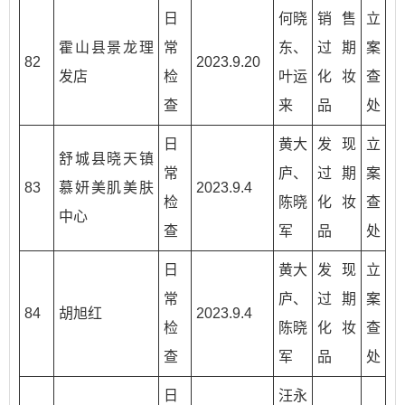
日
何晓
销售
立
霍山县景龙理
常
东、
过期
案
82
2023.9.20
发店
检
叶运
化妆
查
查
来
品
处
日
黄大
发现
立
舒城县晓天镇
常
庐、
过期
案
83
慕妍美肌美肤
2023.9.4
检
陈晓
化妆
查
中心
查
军
品
处
日
黄大
发现
立
常
庐、
过期
案
84
胡旭红
2023.9.4
检
陈晓
化妆
查
查
军
品
处
日
汪永