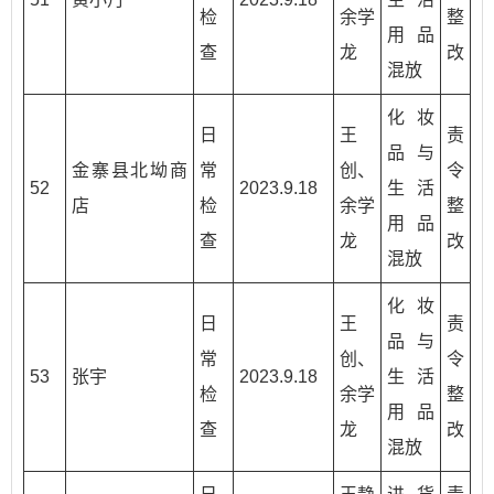
检
余学
整
用品
查
龙
改
混放
化妆
日
王
责
品与
金寨县北坳商
常
创、
令
52
2023.9.18
生活
店
检
余学
整
用品
查
龙
改
混放
化妆
日
王
责
品与
常
创、
令
53
张宇
2023.9.18
生活
检
余学
整
用品
查
龙
改
混放