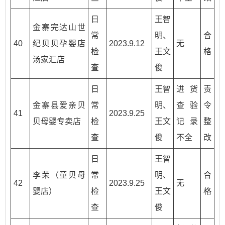
日
王智
金寨完达山世
常
明、
合
40
纪贝贝孕婴店
2023.9.12
无
检
王文
格
汤家汇店
查
俊
日
王智
进货
责
金寨县爱亲贝
常
明、
查验
令
41
2023.9.25
贝母婴专卖店
检
王文
记录
整
查
俊
不全
改
日
王智
李荣（童贝母
常
明、
合
42
2023.9.25
无
婴店）
检
王文
格
查
俊