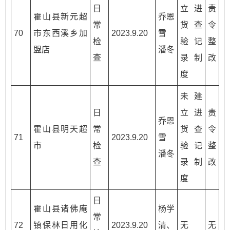
日
立进
责
霍山县新元超
乔恩
常
货查
令
70
市东西溪乡加
2023.9.20
雪
检
验记
整
盟店
潘冬
查
录制
改
度
未建
日
立进
责
乔恩
霍山县明天超
常
货查
令
71
2023.9.20
雪
市
检
验记
整
潘冬
查
录制
改
度
日
霍山县诸佛庵
杨学
常
72
镇保林日用化
2023.9.20
清、
无
无