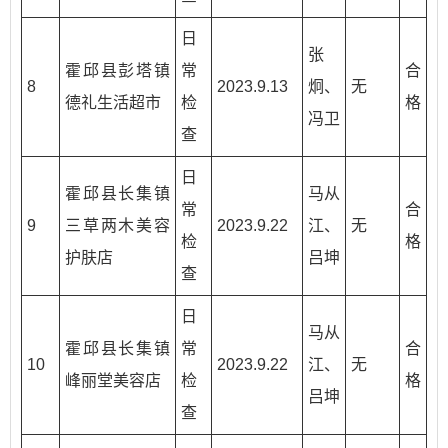
日
张
霍邱县彭塔镇
常
合
8
2023.9.13
炯、
无
德礼生活超市
检
格
冯卫
查
日
霍邱县长集镇
马从
常
合
9
三草两木美容
2023.9.22
江、
无
检
格
护肤店
吕坤
查
日
马从
霍邱县长集镇
常
合
10
2023.9.22
江、
无
峰丽堂美容店
检
格
吕坤
查