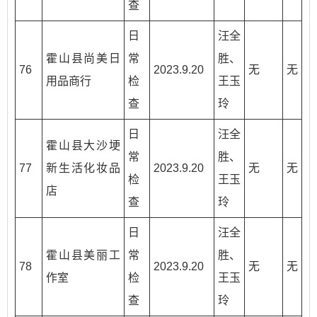
查
日
汪全
霍山县尚美日
常
胜、
76
2023.9.20
无
无
用品商行
检
王玉
查
玲
日
汪全
霍山县大沙埂
常
胜、
77
新生活化妆品
2023.9.20
无
无
检
王玉
店
查
玲
日
汪全
霍山县美丽工
常
胜、
78
2023.9.20
无
无
作室
检
王玉
查
玲