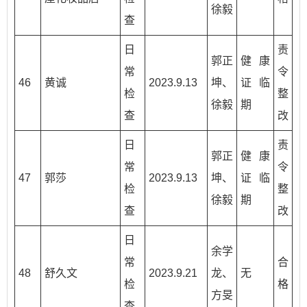
徐毅
查
日
责
郭正
健康
常
令
46
黄诚
2023.9.13
坤、
证临
检
整
徐毅
期
查
改
日
责
郭正
健康
常
令
47
郭莎
2023.9.13
坤、
证临
检
整
徐毅
期
查
改
日
余学
常
合
48
舒久文
2023.9.21
龙、
无
检
格
方旻
查