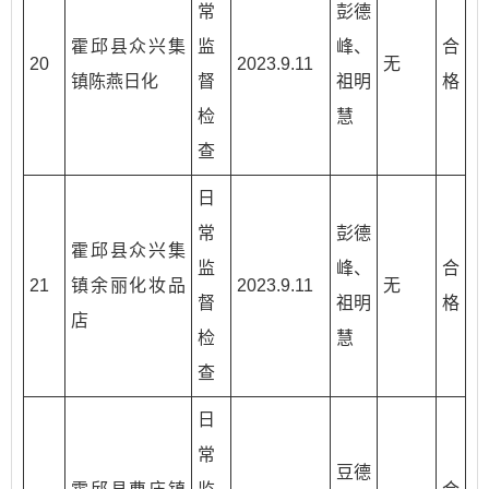
常
彭德
霍邱县众兴集
监
峰、
合
20
2023.9.11
无
镇陈燕日化
督
祖明
格
检
慧
查
日
常
彭德
霍邱县众兴集
监
峰、
合
21
镇余丽化妆品
2023.9.11
无
督
祖明
格
店
检
慧
查
日
常
豆德