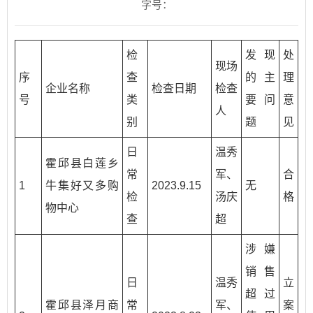
字号：
检
发现
处
现场
序
查
的主
理
企业名称
检查日期
检查
号
类
要问
意
人
别
题
见
日
温秀
霍邱县白莲乡
常
军、
合
1
牛集好又多购
2023.9.15
无
检
汤庆
格
物中心
查
超
涉嫌
销售
日
温秀
立
超过
霍邱县泽月商
常
军、
案