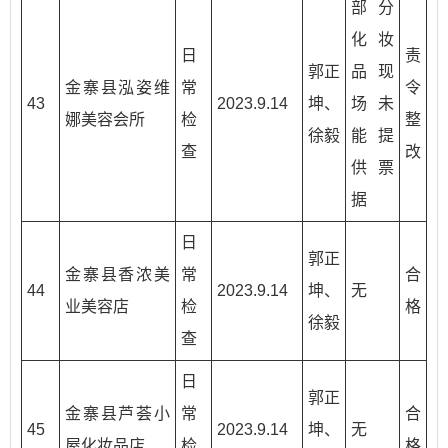
部分
化妆
日
责
郭正
品现
金寨县泓姿维
常
令
43
2023.9.14
坤、
场未
娜美容会所
检
整
徐毅
能提
查
改
供票
据
日
郭正
金寨县香浓美
常
合
44
2023.9.14
坤、
无
业美容店
检
格
徐毅
查
日
郭正
金寨县芦荟小
常
合
45
2023.9.14
坤、
无
屋化妆品店
检
格