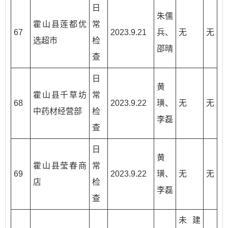
日
朱儒
霍山县莲都优
常
67
2023.9.21
兵、
无
无
选超市
检
邵晴
查
日
黄
霍山县千草坊
常
68
2023.9.22
璜、
无
无
中药材经营部
检
李磊
查
日
黄
霍山县莹春商
常
69
2023.9.22
璜、
无
无
店
检
李磊
查
未建