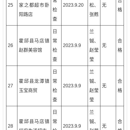
常
合
25
家之都超市卧
2023.9.20
松、
无
检
格
阳路店
张甦
查
日
兰
霍邱县马店镇
常
铖、
合
26
2023.9.9
无
赵群美容馆
检
赵莹
格
查
莹
日
兰
霍邱县龙潭镇
常
铖、
合
27
2023.9.9
无
玉宝商贸
检
赵莹
格
查
莹
日
兰
霍邱县马店镇
常
铖、
合
28
2023.9.9
无