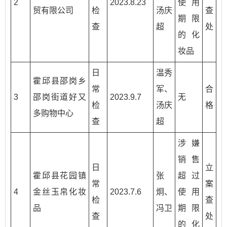
2
2023.8.23
使用
贸有限公司
检
汤庆
查
期限
查
超
处
的化
妆品
日
温秀
霍邱县邵岗乡
常
军、
合
3
邵岗街道好又
2023.9.7
无
检
汤庆
格
多购物中心
查
超
涉嫌
销售
日
立
霍邱县花园镇
张
超过
常
案
4
金丝玉帛化妆
2023.7.6
炯、
使用
检
查
品
冯卫
期限
查
处
的化