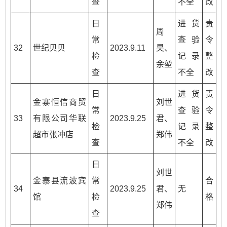
查
不全
改
日
进货
责
周
常
查验
令
32
世纪贝贝
2023.9.11
昊、
检
记录
整
余堃
查
不全
改
日
进货
责
金寨恒信商贸
刘世
常
查验
令
33
有限公司华联
2023.9.25
君、
检
记录
整
超市张冲店
郑伟
查
不全
改
日
刘世
金寨县流波宾
常
合
34
2023.9.25
君、
无
馆
检
格
郑伟
查