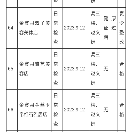
查
娟
日
易三
责
健康
金寨县双子美
常
梅、
令
64
2023.9.12
证过
容美体店
检
赵文
整
期
查
娟
改
日
易三
金寨县雅艺美
常
梅、
合
65
2023.9.12
无
容店
检
赵文
格
查
娟
日
易三
金寨县金丝玉
常
梅、
合
66
2023.9.12
无
帛红石雅居店
检
赵文
格
查
娟