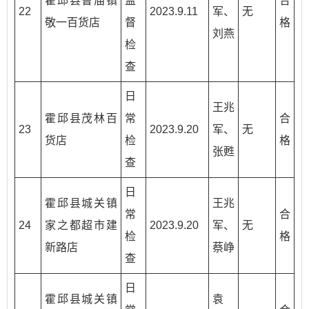
霍邱县曹庙镇
监
合
22
2023.9.11
军、
无
敬一百货店
督
格
刘燕
检
查
日
王兆
霍邱县茂林百
常
合
23
2023.9.20
军、
无
货店
检
格
张甦
查
日
霍邱县城关镇
王兆
常
合
24
家之都超市建
2023.9.20
军、
无
检
格
新路店
蔡峥
查
日
霍邱县城关镇
袁