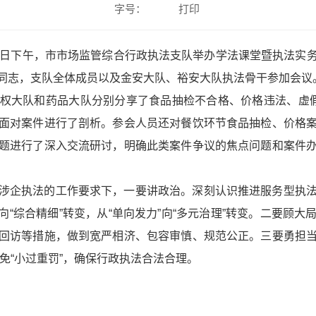
字号：
打印
8日下午，市市场监管综合行政执法支队举办学法课堂暨执法实
同志，支队全体成员以及金安大队、裕安大队执法骨干参加会议
权大队和药品大队分别分享了食品抽检不合格、价格违法、虚
面对案件进行了剖析。参会人员还对餐饮环节食品抽检、价格
题进行了深入交流研讨，明确此类案件争议的焦点问题和案件
涉企执法的工作要求下，一要讲政治。深刻认识推进服务型执
放”向“综合精细”转变，从“单向发力”向“多元治理”转变。二要
回访等措施，做到宽严相济、包容审慎、规范公正。三要勇担
避免“小过重罚”，确保行政执法合法合理。