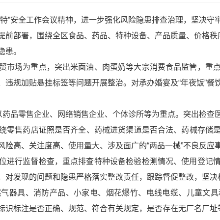
一特”安全工作会议精神，进一步强化风险隐患排查治理，坚决守
提前部署，围绕全区食品、药品、特种设备、产品质量、价格秩序
隐患。
贸市场为重点，突出米面油、肉蛋奶等大宗消费食品监管，重
、违规加贴悬挂标签等问题开展整治。对承办婚宴及“年夜饭”餐
，以药品零售企业、网络销售企业、个体诊所等为重点。突出检查
绕零售药店证照是否齐全、药械进货渠道是否合法、药械存储
风险高、关注度高、使用量大、涉及面广的“两品一械”不良反应
位进行监督检查，重点排查特种设备检验检测情况、使用登记
，对发现的问题和隐患严格落实整改责任，跟踪督促整改，坚决杜
燃气器具、消防产品、小家电、烟花爆竹、电线电缆、儿童文具
标识标注是否正确、规范、符合有关规定，是否存在无厂名厂址等