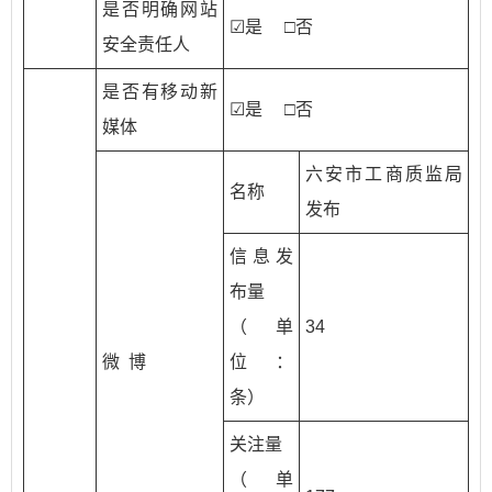
是否明确网站
☑是 □否
安全责任人
是否有移动新
☑是 □否
媒体
六安市工商质监局
名称
发布
信息发
布量
（单
34
微 博
位：
条）
关注量
（单