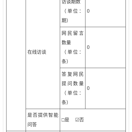
访谈期数
（单位：
0
期）
网民留言
数量
0
在线访谈
（单位：
条）
答复网民
提问数量
0
（单位：
条）
是否提供智能
□是 ☑否
问答