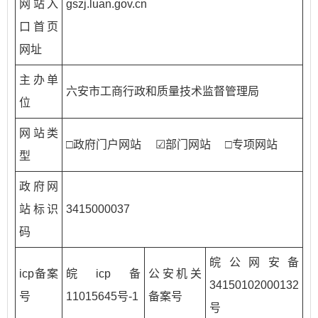
网站入
gszj.luan.gov.cn
口首页
网址
主办单
六安市工商行政和质量技术监督管理局
位
网站类
□政府门户网站 ☑部门网站 □专项网站
型
政府网
站标识
3415000037
码
皖公网安备
icp备案
皖icp备
公安机关
34150102000132
号
11015645号-1
备案号
号