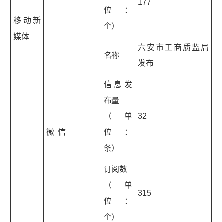
177
位：
移动新
个）
媒体
六安市工商质监局
名称
发布
信息发
布量
（单
32
微 信
位：
条）
订阅数
（单
315
位：
个）