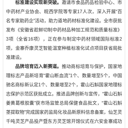
标准建设实现新突破。
邀请市食品药品检验中心、市
中药材产业协会、皖西学院等专家17人次，深入开展“百
名专家助药企”活动，助力道地药材标准化建设。全市获批
发布《安徽省趁鲜切制中药材品种加工规范和质量标准》
3项（全省16项），正在参与制定中药材领域国际标准2
项，金寨乔康灵芝智能温室种植标准化试点项目获省局批
准建设。
品牌培育迈入新赛道。
推动商标培育与保护，国家地
理标志产品新培育“霍山断血流”1个、数量增至5个，中国
驰名商标新认定1个、数量增至2个，霍山石斛国家地理标
志保护示范区获批成立。推进品牌创新与宣传，“霍山石斛
姜黄葛根胶囊”获市场监管总局保健食品批文，“霍山石斛
茎提取物”完成国家药监局化妆品新原料信息备案，仙芝灵
千吨灵芝产品投产暨东方灵芝馆开馆仪式在六安金寨成功