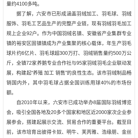
量约4100多吨。
据了解，六安市已形成涵盖羽绒加工、羽毛球、羽绒
服饰、羽毛工艺品生产的完整产业链，现有羽绒羽毛加工
规上企业92户。作为中国羽绒名镇、安徽省产业集群专业
镇的裕安区固镇镇成为产业集聚的核心载体，年生产羽毛
球片约6亿片、羽毛球超300万打、羽绒销售量约500万公
斤，全镇72家养鹅专业合作社与95家羽绒羽毛企业联动发
展，构建起“养殖 加工 销售”的良性生态。该市羽绒制品畅
销国内外，其中羽毛球占据全国训练用球40%的市场份
额。
自2010年以来，六安市已成功举办8届国际羽绒博览
会，吸引全国各地及20多个国家和地区近2000家次企业参
展参会，搭建起展示交流、贸易合作的重要平台。截至目
前，该市培育出彼得卡奴、明牛、芙芮雅、浩缘朋、金丝