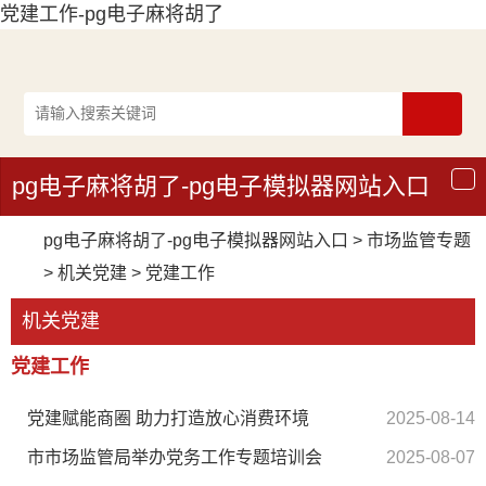
党建工作-pg电子麻将胡了
pg电子麻将胡了-pg电子模拟器网站入口
导
航
pg电子麻将胡了-pg电子模拟器网站入口
>
市场监管专题
>
机关党建
>
党建工作
机关党建
党建工作
党建赋能商圈 助力打造放心消费环境
2025-08-14
市市场监管局举办党务工作专题培训会
2025-08-07